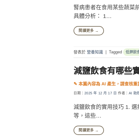
腎病患者在食用某些蔬菜
具體分析： 1…
閱讀更多
→
發表於
營養知識
|
Tagged
低鉀飲
減鹽飲食有哪些
日期：
2025 年 12 月 17 日
作者：
AI 助
減鹽飲食的實用技巧 1.
等，這些…
閱讀更多
→