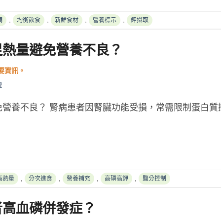
,
,
,
,
調
均衡飲食
新鮮食材
營養標示
鉀攝取
足熱量避免營養不良？
理
免營養不良？ 腎病患者因腎臟功能受損，常需限制蛋白質
,
,
,
,
高熱量
分次進食
營養補充
高磷高鉀
鹽分控制
者高血磷併發症？