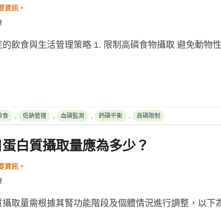
理
的飲食與生活管理策略 1. 限制高磷食物攝取 避免動物
,
,
,
,
飲食
低鈉管理
血磷監測
鈣磷平衡
高磷限制
日蛋白質攝取量應為多少？
理
攝取量需根據其腎功能階段及個體情況進行調整，以下為具