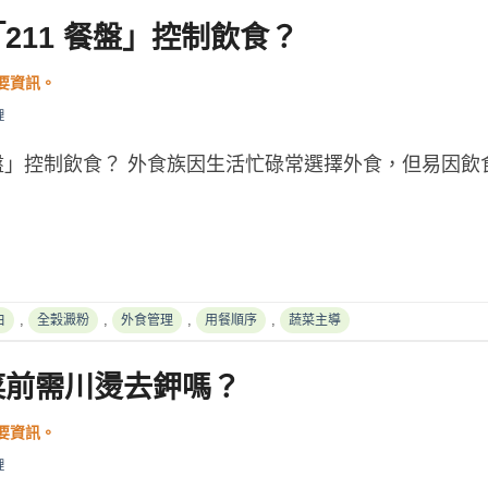
211 餐盤」控制飲食？
理
餐盤」控制飲食？ 外食族因生活忙碌常選擇外食，但易因
,
,
,
,
白
全穀澱粉
外食管理
用餐順序
蔬菜主導
菜前需川燙去鉀嗎？
理