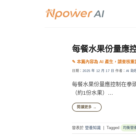
Skip
to
content
每餐水果份量應
日期：
2025 年 12 月 17 日
作者：
AI 助
每餐水果份量應控制在拳
（約1份水果）…
閱讀更多
→
發表於
營養知識
|
Tagged
均衡營