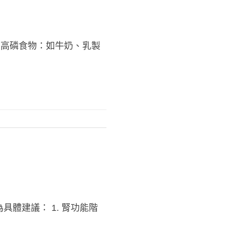
性高磷食物：如牛奶、乳製
體建議： 1. 腎功能階