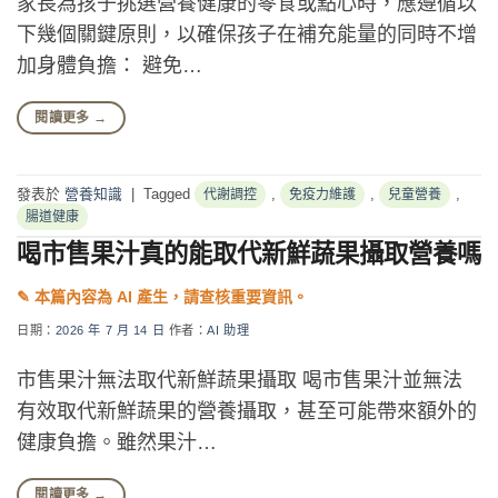
家長為孩子挑選營養健康的零食或點心時，應遵循以
下幾個關鍵原則，以確保孩子在補充能量的同時不增
加身體負擔： 避免…
閱讀更多
→
發表於
營養知識
|
Tagged
,
,
,
代謝調控
免疫力維護
兒童營養
腸道健康
喝市售果汁真的能取代新鮮蔬果攝取營養嗎
日期：
2026 年 7 月 14 日
作者：
AI 助理
市售果汁無法取代新鮮蔬果攝取 喝市售果汁並無法
有效取代新鮮蔬果的營養攝取，甚至可能帶來額外的
健康負擔。雖然果汁…
閱讀更多
→