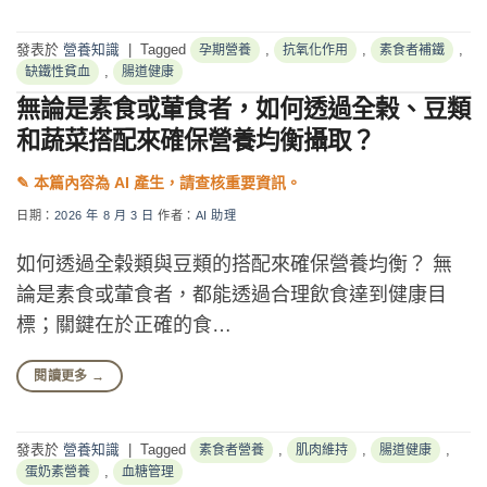
發表於
營養知識
|
Tagged
,
,
,
孕期營養
抗氧化作用
素食者補鐵
,
缺鐵性貧血
腸道健康
無論是素食或葷食者，如何透過全榖、豆類
和蔬菜搭配來確保營養均衡攝取？
日期：
2026 年 8 月 3 日
作者：
AI 助理
如何透過全榖類與豆類的搭配來確保營養均衡？ 無
論是素食或葷食者，都能透過合理飲食達到健康目
標；關鍵在於正確的食…
閱讀更多
→
發表於
營養知識
|
Tagged
,
,
,
素食者營養
肌肉維持
腸道健康
,
蛋奶素營養
血糖管理