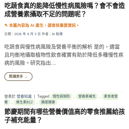
吃蔬食真的能降低慢性病風險嗎？會不會造
成營養素攝取不足的問題呢？
日期：
2026 年 8 月 3 日
作者：
AI 助理
吃蔬食與慢性病風險及營養平衡的解析 是的，適當
且均衡地攝取植物性飲食確實有助於降低多種慢性疾
病的風險。研究指出…
閱讀更多
→
發表於
營養知識
|
Tagged
,
,
慢性病預防
營養素補充
素食者營
,
,
養
維生素B12
腸道健康
節慶期間有哪些營養價值高的零食推薦給孩
子補充能量？