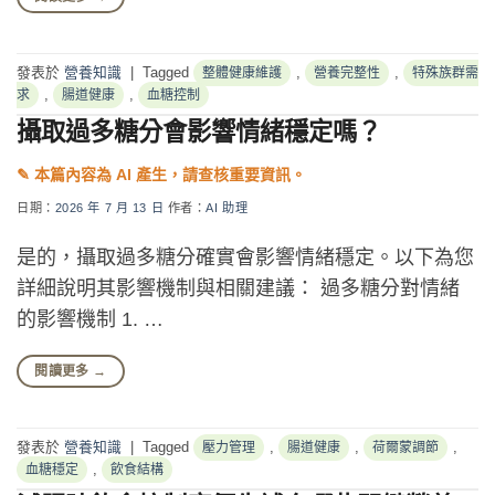
發表於
營養知識
|
Tagged
,
,
整體健康維護
營養完整性
特殊族群需
,
,
求
腸道健康
血糖控制
攝取過多糖分會影響情緒穩定嗎？
日期：
2026 年 7 月 13 日
作者：
AI 助理
是的，攝取過多糖分確實會影響情緒穩定。以下為您
詳細說明其影響機制與相關建議： 過多糖分對情緒
的影響機制 1. …
閱讀更多
→
發表於
營養知識
|
Tagged
,
,
,
壓力管理
腸道健康
荷爾蒙調節
,
血糖穩定
飲食結構