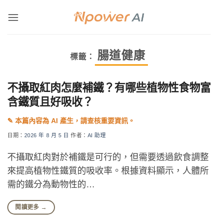
Skip
to
content
腸道健康
標籤：
不攝取紅肉怎麼補鐵？有哪些植物性食物富
含鐵質且好吸收？
日期：
2026 年 8 月 5 日
作者：
AI 助理
不攝取紅肉對於補鐵是可行的，但需要透過飲食調整
來提高植物性鐵質的吸收率。根據資料顯示，人體所
需的鐵分為動物性的…
閱讀更多
→