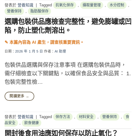
發表於
營養知識
|
Tagged
,
,
,
抗氧化保存
攝取量管理
水分控制
,
營養保持
脂肪酸保存
選購包裝供品應檢查完整性，避免膨罐或凹
陷，防止塑化劑溶出。
日期：
2026 年 1 月 5 日
作者：
AI 助理
包裝供品選購與保存注意事項 在選購包裝供品時，
需仔細檢查以下關鍵點，以確保食品安全與品質： 1.
包裝完整性檢…
閱讀更多
→
發表於
營養知識
|
Tagged
,
,
,
保存方法
材料安全
營養保持
食
,
品安全
飲食健康
開封後食用油應如何保存以防止氧化？