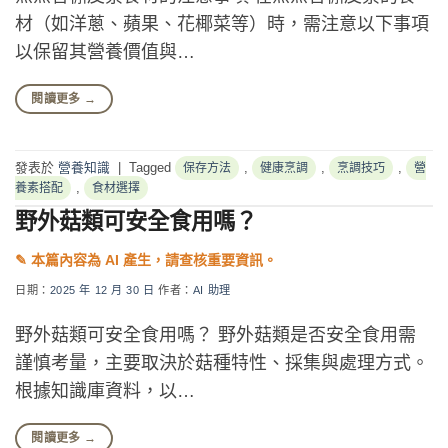
材（如洋蔥、蘋果、花椰菜等）時，需注意以下事項
以保留其營養價值與…
閱讀更多
→
發表於
營養知識
|
Tagged
,
,
,
保存方法
健康烹調
烹調技巧
營
,
養素搭配
食材選擇
野外菇類可安全食用嗎？
日期：
2025 年 12 月 30 日
作者：
AI 助理
野外菇類可安全食用嗎？ 野外菇類是否安全食用需
謹慎考量，主要取決於菇種特性、採集與處理方式。
根據知識庫資料，以…
閱讀更多
→