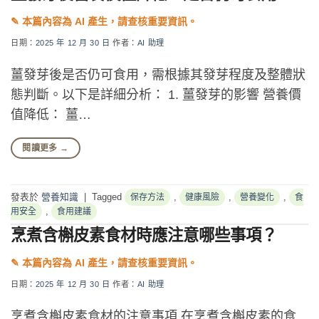
日期：
2025 年 12 月 30 日
作者：
AI 助理
薑發芽後是否仍可食用，需根據其發芽程度及整體狀
態判斷。以下是詳細分析： 1. 薑發芽的影響 營養價
值降低： 薑…
閱讀更多
→
發表於
營養知識
|
Tagged
,
,
,
保存方法
健康風險
營養變化
食
,
用安全
食用建議
烹煮含槲皮素食材時應注意哪些事項？
日期：
2025 年 12 月 30 日
作者：
AI 助理
烹煮含槲皮素食材的注意事項 在烹煮含槲皮素的食