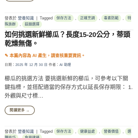
發表於
營養知識
|
Tagged
,
,
,
保存方法
正確烹調
毒素防範
特
,
殊族群
菇類選擇
如何挑選新鮮櫛瓜？長度15-20公分，蒂頭
乾燥無傷。
日期：
2025 年 12 月 30 日
作者：
AI 助理
櫛瓜的挑選方法 要挑選新鮮的櫛瓜，可參考以下關
鍵指標，並搭配適當的保存方式以延長保存期限： 1.
外觀與尺寸標…
閱讀更多
→
發表於
營養知識
|
Tagged
,
,
,
保存方法
健康益處
營養價值
選
,
購技巧
食用建議