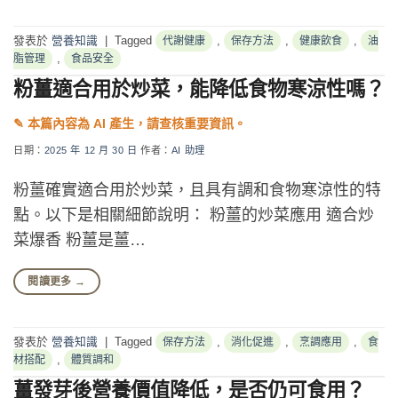
發表於
營養知識
|
Tagged
,
,
,
代謝健康
保存方法
健康飲食
油
,
脂管理
食品安全
粉薑適合用於炒菜，能降低食物寒涼性嗎？
日期：
2025 年 12 月 30 日
作者：
AI 助理
粉薑確實適合用於炒菜，且具有調和食物寒涼性的特
點。以下是相關細節說明： 粉薑的炒菜應用 適合炒
菜爆香 粉薑是薑…
閱讀更多
→
發表於
營養知識
|
Tagged
,
,
,
保存方法
消化促進
烹調應用
食
,
材搭配
體質調和
薑發芽後營養價值降低，是否仍可食用？