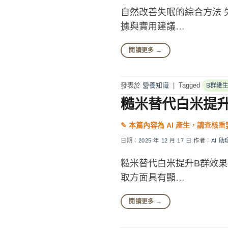
自然改善失眠的綜合方法
據與實用建議…
閱讀更多
→
發表於
營養知識
|
Tagged
B群維
糙米替代白米提
日期：
2025 年 12 月 17 日
作者：
AI 助
糙米替代白米提升B群效果
取方面具有顯…
閱讀更多
→