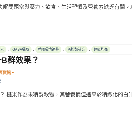
 失眠問題常與壓力、飲食、生活習慣及營養素缺乏有關。
,
,
,
,
生素
GABA攝取
睡眠環境調整
色胺酸補充
鈣鎂均衡
升B群效果？
理
？ 糙米作為未精製穀物，其營養價值遠高於精緻化的白