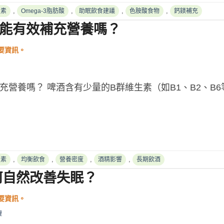
,
,
,
,
生素
Omega-3脂肪酸
助眠飲食建議
色胺酸食物
鈣鎂補充
，能有效補充營養嗎？
充營養嗎？ 啤酒含有少量的B群維生素（如B1、B2、B
,
,
,
,
生素
均衡飲食
營養密度
酒精影響
長期飲酒
何自然改善失眠？
理