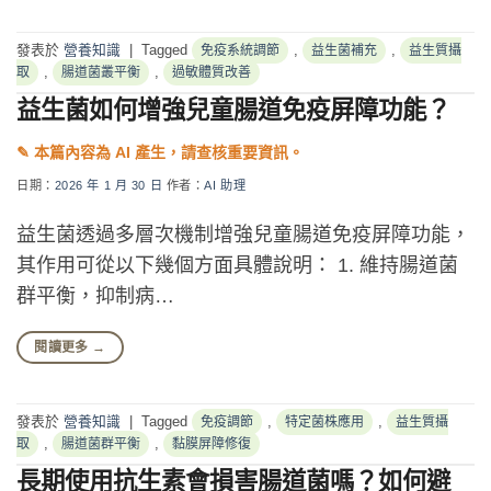
發表於
營養知識
|
Tagged
,
,
免疫系統調節
益生菌補充
益生質攝
,
,
取
腸道菌叢平衡
過敏體質改善
益生菌如何增強兒童腸道免疫屏障功能？
日期：
2026 年 1 月 30 日
作者：
AI 助理
益生菌透過多層次機制增強兒童腸道免疫屏障功能，
其作用可從以下幾個方面具體說明： 1. 維持腸道菌
群平衡，抑制病…
閱讀更多
→
發表於
營養知識
|
Tagged
,
,
免疫調節
特定菌株應用
益生質攝
,
,
取
腸道菌群平衡
黏膜屏障修復
長期使用抗生素會損害腸道菌嗎？如何避