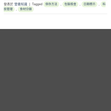
發表於
營養知識
|
Tagged
,
,
,
保存方法
包裝檢查
日期標示
科
,
技管理
食材分類