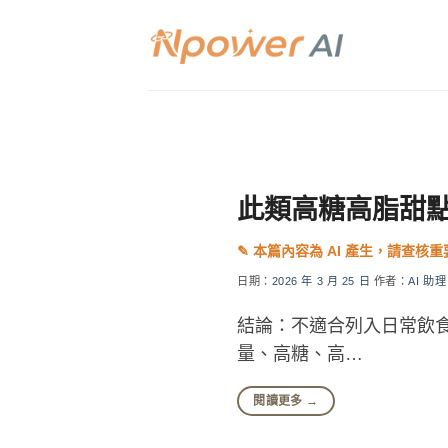
Skip
to
content
此類高糖高脂甜
日期：
2026 年 3 月 25 日
作者：
AI 助理
結論：不適合列入日常飲食
量、高糖、高…
閱讀更多
→