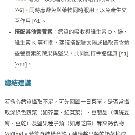
[
^6
]。同時應避免與藥物同時服用，以免產生交
互作用 [
^1
]。
搭配其他營養素
：鈣質的吸收與維生素 D、鎂、
維生素 K 等有關，建議搭配曬太陽或攝取富含這
些營養素的蔬果與堅果，共同維持骨骼健康 [
^1
]
[
^11
]。
總結建議
若擔心鈣質攝取不足，可先回顧一日菜單，是否常攝
取深綠色蔬菜（如芥藍、紅莧菜）、豆製品（傳統豆
腐、豆乾）及堅果種子類（如黑芝麻）等高鈣食物
[
^2
][
^8
]。若飲食結構允許，建議將早餐的奶茶換成