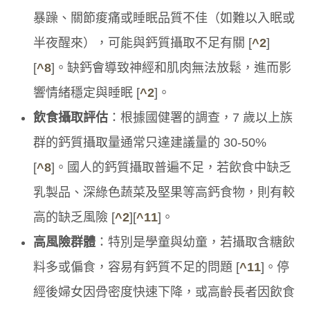
暴躁、關節痠痛或睡眠品質不佳（如難以入眠或
半夜醒來），可能與鈣質攝取不足有關 [
^2
]
[
^8
]。缺鈣會導致神經和肌肉無法放鬆，進而影
響情緒穩定與睡眠 [
^2
]。
飲食攝取評估
：根據國健署的調查，7 歲以上族
群的鈣質攝取量通常只達建議量的 30-50%
[
^8
]。國人的鈣質攝取普遍不足，若飲食中缺乏
乳製品、深綠色蔬菜及堅果等高鈣食物，則有較
高的缺乏風險 [
^2
][
^11
]。
高風險群體
：特別是學童與幼童，若攝取含糖飲
料多或偏食，容易有鈣質不足的問題 [
^11
]。停
經後婦女因骨密度快速下降，或高齡長者因飲食