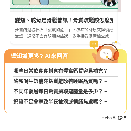
變矮、駝背是骨鬆警訊！骨質疏鬆該怎麼預防？如
鈣
骨質疏鬆被稱為「沉默的殺手」，疾病的發展來得悄然
鈣質
無聲，通常不會有明顯的症狀，多為接受健康檢查或是
要成
等到骨頭斷掉、..
容易
想知道更多? AI來回答
哪些日常飲食食材含有豐富鈣質容易補充？
+
晚餐喝牛奶補充鈣質能改善睡眠品質嗎？
+
不同年齡層每日鈣質攝取建議量是多少？
+
鈣質不足會導致半夜抽筋或情緒焦慮嗎？
+
Heho AI 提供