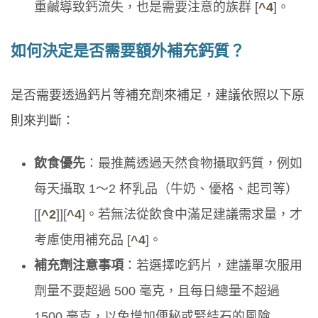
重鹹導致鈣流失，也是需要注意的族群 [
^4
]。
如何決定是否需要額外補充鈣質？
是否需要透過鈣片等補充劑來補足，建議依照以下原
則來判斷：
飲食優先
：最推薦透過天然食物攝取鈣質，例如
每天攝取 1～2 杯乳品（牛奶、優格、起司等）
[[
^2
]][
^4
]。若無法從飲食中滿足建議需求量，才
考慮使用補充品 [
^4
]。
補充劑注意事項
：若選擇吃鈣片，建議單次服用
劑量不要超過 500 毫克，且每日總量不超過
1500 毫克，以免增加便秘或腎結石的風險