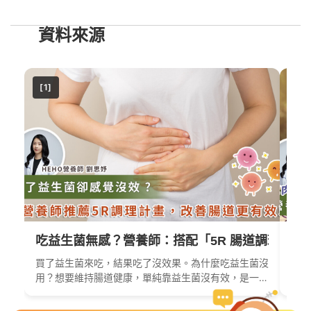
資料來源
[1]
[2]
吃益生菌無感？營養師：搭配「5R 腸道調理計畫
運
買了益生菌來吃，結果吃了沒效果。為什麼吃益生菌沒
這幾
用？想要維持腸道健康，單純靠益生菌沒有效，是一種
步、
治標不治本的行..
傷，