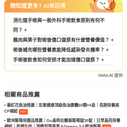
想知道更多? AI來回答
消化道手術與一般外科手術飲食原則有何不
同？
+
雞肉與栗子對術後傷口復原有什麼營養價值？
+
術後補充哪些營養素能降低感染發炎機率？
+
手術後飲食如何安排才能加速傷口復原？
+
Heho AI 提供
相關商品推薦
•
番紅花魚油推薦｜宏碁健康頂級魚油膠囊60顆×4盒｜長期保養高
CP補給
•
歐洲藍莓保健品推薦｜Go晶明去醣基藍莓錠30錠｜日常晶亮保養
補給｜星譜生技｜游離型葉黃素＋Omega‑3＋歐洲藍莓