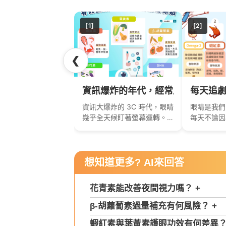
[1]
[2]
❮
資訊爆炸的年代，經常用眼過度？營
每天追劇
資訊大爆炸的 3C 時代，眼睛
眼睛是我們
幾乎全天候盯著螢幕運轉。
每天不論因
長時間用眼過度，常見問題
追劇，還是
像是乾澀、痠痛、視線模糊
讓我們的眼
接連上門..
飛蚊症、黃斑
想知道更多? AI來回答
花青素能改善夜間視力嗎？
+
β-胡蘿蔔素過量補充有何風險？
+
蝦紅素與葉黃素護眼功效有何差異