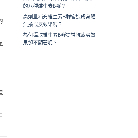
的八種維生素B群？
高劑量補充維生素B群會造成身體
的
負擔或反效果嗎？
為何攝取維生素B群提神抗疲勞效
果卻不顯著呢？
足
境
生