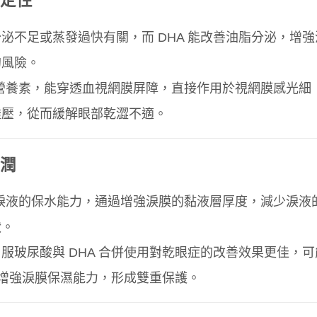
定性
泌不足或蒸發過快有關，而 DHA 能改善油脂分泌，增強
的風險。
性營養素，能穿透血視網膜屏障，直接作用於視網膜感光細
透壓，從而緩解眼部乾澀不適。
潤
持淚液的保水能力，通過增強淚膜的黏液層厚度，減少淚液
狀。
服玻尿酸與 DHA 合併使用對乾眼症的改善效果更佳，可
酸增強淚膜保濕能力，形成雙重保護。