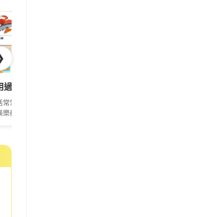
[5]
[6]
❯
友
被寶寶搶走了？
使用過度好傷眼 ! 帶你瞭解五大護眼配方
私密處異味、氣色不佳好困擾！營養師揭
一到冬天就想
常常仰賴 3C
保養一直是女孩們聊不完的
一到冬天太陽總是
娛樂都必須緊
話題，從養顏美容到難以說
臉，尤其冷颼颼的
用眼過度的情
出口的私密症狀，總有些健
來，讓人越來越難
眼睛乾澀、痠
康問題纏身。Heho 營養師筠
窩。對比白天的懶
臻推薦補..
有活力彷彿都灌注在