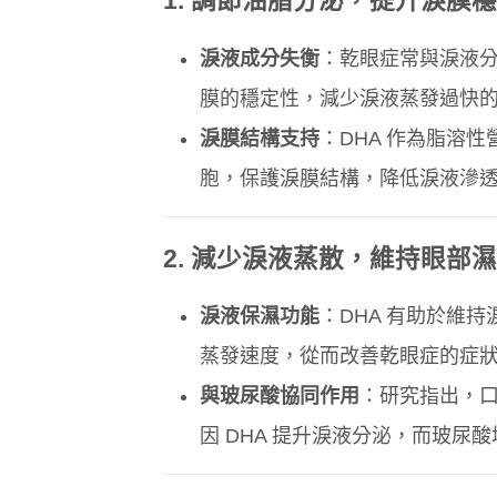
1.
調節油脂分泌，提升淚膜穩
淚液成分失衡
：乾眼症常與淚液分
膜的穩定性，減少淚液蒸發過快
淚膜結構支持
：DHA 作為脂溶
胞，保護淚膜結構，降低淚液滲
2.
減少淚液蒸散，維持眼部濕
淚液保濕功能
：DHA 有助於維
蒸發速度，從而改善乾眼症的症
與玻尿酸協同作用
：研究指出，口
因 DHA 提升淚液分泌，而玻尿