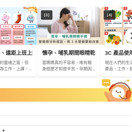
[3]
[4]
養師解析 5 大護眼關鍵營養
、遠距上班上課眼睛不舒服？葉黃素搭配護眼 5 大神隊
懷孕、哺乳期間眼睛乾澀模糊，養分
3C 產品
的靈魂之窗，但
當媽媽真的不容易，唯有親
現在人們的生活
為工作、上課、
身經歷才知道辛苦。孕期因
產品，工作、
看電視，幾乎都
荷爾蒙影響，身體開始產生
盯螢幕，長期
睛「超負荷」，
一連串的變化，甚至變得感
況下容易帶來
部..
性愛哭，長輩更..
痛，這時..
？
+